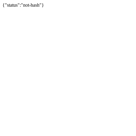
{"status":"not-hash"}